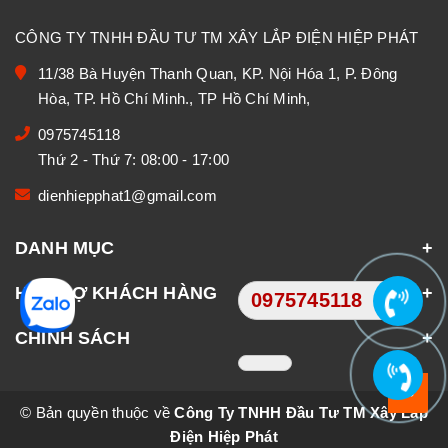
CÔNG TY TNHH ĐẦU TƯ TM XÂY LẮP ĐIỆN HIỆP PHÁT
11/38 Bà Huyện Thanh Quan, KP. Nội Hóa 1, P. Đông
Hòa, TP. Hồ Chí Minh., TP Hồ Chí Minh,
0975745118
Thứ 2 - Thứ 7: 08:00 - 17:00
dienhiepphat1@gmail.com
DANH MỤC
HỖ TRỢ KHÁCH HÀNG
0975745118
CHÍNH SÁCH
© Bản quyền thuộc về
Công Ty TNHH Đầu Tư TM Xây Lắp
Điện Hiệp Phát