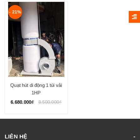
- 21%
Quạt hút di động 1 túi vải
1HP
6.680.000₫
8.500.000₫
LIÊN HỆ