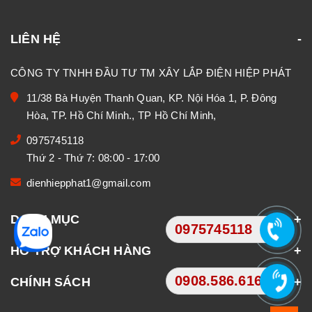
LIÊN HỆ
CÔNG TY TNHH ĐẦU TƯ TM XÂY LẮP ĐIỆN HIỆP PHÁT
11/38 Bà Huyện Thanh Quan, KP. Nội Hóa 1, P. Đông
Hòa, TP. Hồ Chí Minh., TP Hồ Chí Minh,
0975745118
Thứ 2 - Thứ 7: 08:00 - 17:00
dienhiepphat1@gmail.com
DANH MỤC
0975745118
HỖ TRỢ KHÁCH HÀNG
0908.586.616
CHÍNH SÁCH