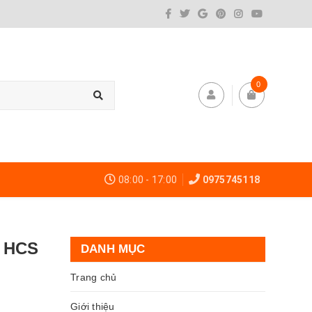
0
08:00 - 17:00
0975745118
i HCS
DANH MỤC
Trang chủ
Giới thiệu