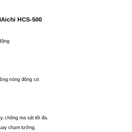
HAichi HCS-500
động
không nóng động cơ.
, chống ma sát tối đa.
quay chạm tường.