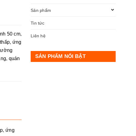
Sản phẩm
Tin tức
nh 50 cm,
Liên hệ
 thấp, ứng
trường
SẢN PHẨM NỔI BẬT
àng, quán
ấp, ứng