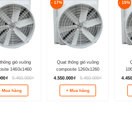
- 17%
- 15%
thông gió vuông
Quạt thông gió vuông
site 1460x1460
composite 1260x1260
10
000₫
5.450.000₫
4.550.000₫
5.450.000₫
4.45
+ Mua hàng
+ Mua hàng