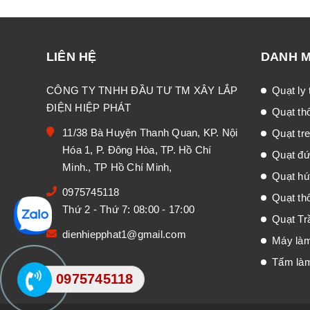
LIÊN HỆ
DANH 
CÔNG TY TNHH ĐẦU TƯ TM XÂY LẮP
Quạt ly
ĐIỆN HIỆP PHÁT
Quạt th
11/38 Bà Huyện Thanh Quan, KP. Nội
Quạt tr
Hóa 1, P. Đông Hòa, TP. Hồ Chí
Quạt đư
Minh., TP Hồ Chí Minh,
Quạt hú
0975745118
Quạt thô
Thứ 2 - Thứ 7: 08:00 - 17:00
Quạt Tr
dienhiepphat1@gmail.com
Máy là
Tấm là
0975745118