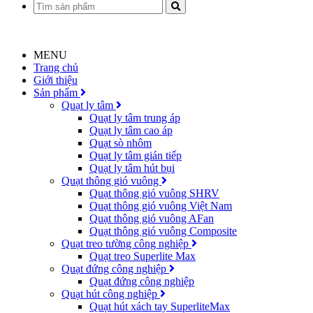
MENU
Trang chủ
Giới thiệu
Sản phẩm
Quạt ly tâm
Quạt ly tâm trung áp
Quạt ly tâm cao áp
Quạt sò nhôm
Quạt ly tâm gián tiếp
Quạt ly tâm hút bụi
Quạt thông gió vuông
Quạt thông gió vuông SHRV
Quạt thông gió vuông Việt Nam
Quạt thông gió vuông AFan
Quạt thông gió vuông Composite
Quạt treo tường công nghiệp
Quạt treo Superlite Max
Quạt đứng công nghiệp
Quạt đứng công nghiệp
Quạt hút công nghiệp
Quạt hút xách tay SuperliteMax