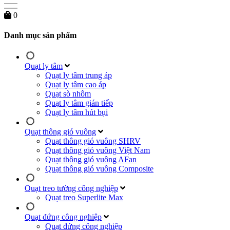
0
Danh mục sản phẩm
Quạt ly tâm
Quạt ly tâm trung áp
Quạt ly tâm cao áp
Quạt sò nhôm
Quạt ly tâm gián tiếp
Quạt ly tâm hút bụi
Quạt thông gió vuông
Quạt thông gió vuông SHRV
Quạt thông gió vuông Việt Nam
Quạt thông gió vuông AFan
Quạt thông gió vuông Composite
Quạt treo tường công nghiệp
Quạt treo Superlite Max
Quạt đứng công nghiệp
Quạt đứng công nghiệp