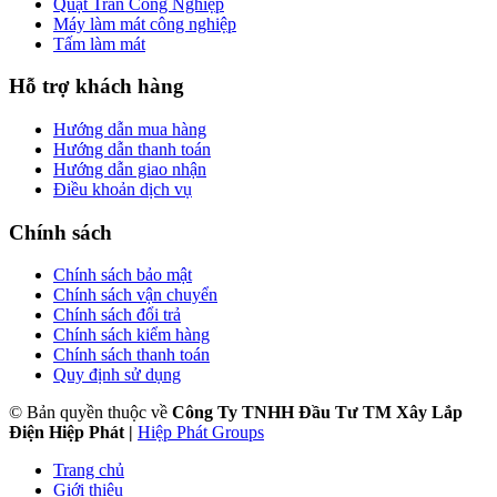
Quạt Trần Công Nghiệp
Máy làm mát công nghiệp
Tấm làm mát
Hỗ trợ khách hàng
Hướng dẫn mua hàng
Hướng dẫn thanh toán
Hướng dẫn giao nhận
Điều khoản dịch vụ
Chính sách
Chính sách bảo mật
Chính sách vận chuyển
Chính sách đổi trả
Chính sách kiểm hàng
Chính sách thanh toán
Quy định sử dụng
© Bản quyền thuộc về
Công Ty TNHH Đầu Tư TM Xây Lắp
Điện Hiệp Phát
|
Hiệp Phát Groups
Trang chủ
Giới thiệu