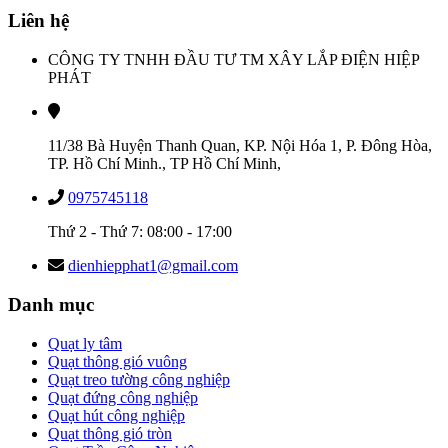
Liên hệ
CÔNG TY TNHH ĐẦU TƯ TM XÂY LẮP ĐIỆN HIỆP
PHÁT
11/38 Bà Huyện Thanh Quan, KP. Nội Hóa 1, P. Đông Hòa,
TP. Hồ Chí Minh., TP Hồ Chí Minh,
0975745118
Thứ 2 - Thứ 7: 08:00 - 17:00
dienhiepphat1@gmail.com
Danh mục
Quạt ly tâm
Quạt thông gió vuông
Quạt treo tường công nghiệp
Quạt đứng công nghiệp
Quạt hút công nghiệp
Quạt thông gió tròn