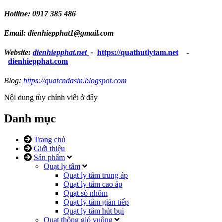
Hotline: 0917 385 486
Email: dienhiepphat1@gmail.com
Website:
dienhiepphat.
net
-
https://quathutlytam.net
-
dienhiepphat.com
Blog:
https://quatcndasin.blogspot.com
Nội dung tùy chỉnh viết ở đây
Danh mục
Trang chủ
Giới thiệu
Sản phẩm
Quạt ly tâm
Quạt ly tâm trung áp
Quạt ly tâm cao áp
Quạt sò nhôm
Quạt ly tâm gián tiếp
Quạt ly tâm hút bụi
Quạt thông gió vuông