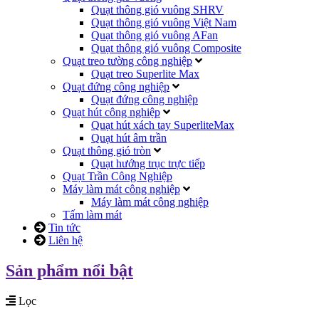
Quạt thông gió vuông SHRV
Quạt thông gió vuông Việt Nam
Quạt thông gió vuông AFan
Quạt thông gió vuông Composite
Quạt treo tường công nghiệp
Quạt treo Superlite Max
Quạt đứng công nghiệp
Quạt đứng công nghiệp
Quạt hút công nghiệp
Quạt hút xách tay SuperliteMax
Quạt hút âm trần
Quạt thông gió tròn
Quạt hướng trục trực tiếp
Quạt Trần Công Nghiệp
Máy làm mát công nghiệp
Máy làm mát công nghiệp
Tấm làm mát
Tin tức
Liên hệ
Sản phẩm nổi bật
Lọc