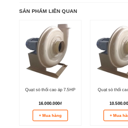
SẢN PHẨM LIÊN QUAN
0W
Quạt sò thổi cao áp 7.5HP
Quạt sò thổi c
16.000.000₫
10.500.0
+ Mua hàng
+ Mua hà