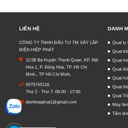
LIÊN HỆ
DANH 
CÔNG TY TNHH ĐẦU TƯ TM XÂY LẮP
Quạt ly
ĐIỆN HIỆP PHÁT
Quạt th
11/38 Bà Huyện Thanh Quan, KP. Nội
Quạt tr
Hóa 1, P. Đông Hòa, TP. Hồ Chí
Quạt đư
Minh., TP Hồ Chí Minh,
Quạt hú
0975745118
Quạt thô
Thứ 2 - Thứ 7: 08:00 - 17:00
Quạt Tr
dienhiepphat1@gmail.com
Máy là
Tấm là