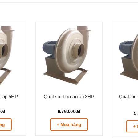
ao áp 5HP
Quạt sò thổi cao áp 3HP
Quạt thổ
00₫
6.760.000₫
5
ng
+ Mua hàng
+ 