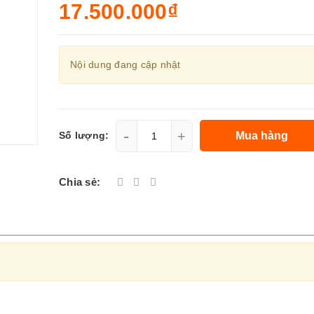
17.500.000₫
Nội dung đang cập nhật
-
+
Mua hàng
Số lượng:
Chia sẻ: