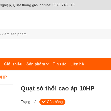
ghiệp, Quạt thông gió- hotline: 0975.745.118
ủ
Giới thiệu
Sản phẩm
Tin tức
Liên hệ
10HP
Quạt sò thổi cao áp 10HP
Trạng thái:
Còn hàng