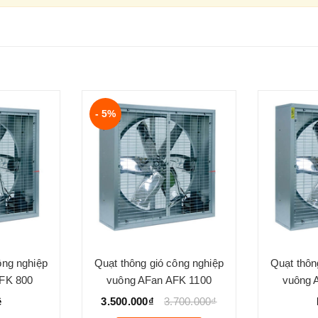
- 5%
ông nghiệp
Quạt thông gió công nghiệp
Quạt thôn
FK 800
vuông AFan AFK 1100
vuông 
ệ
3.500.000₫
3.700.000₫