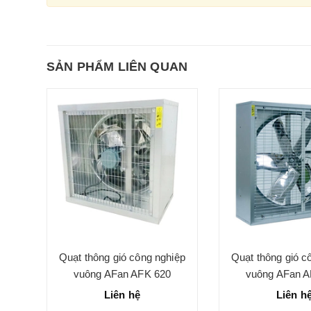
SẢN PHẨM LIÊN QUAN
iệp
Quạt thông gió công nghiệp
Quạt thông gió c
vuông AFan AFK 620
vuông AFan A
Liên hệ
Liên h