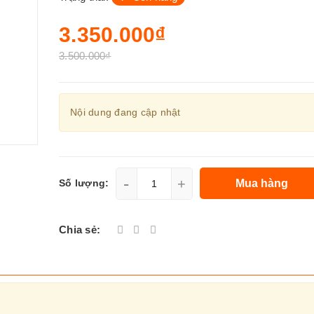
3.350.000₫
3.500.000₫
Nội dung đang cập nhật
-
+
Mua hàng
Số lượng:
Chia sẻ: