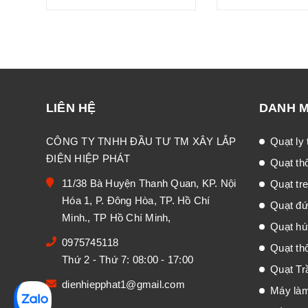
LIÊN HỆ
DANH 
CÔNG TY TNHH ĐẦU TƯ TM XÂY LẮP
Quạt ly
ĐIỆN HIỆP PHÁT
Quạt th
11/38 Bà Huyện Thanh Quan, KP. Nội
Quạt tr
Hóa 1, P. Đông Hòa, TP. Hồ Chí
Quạt đư
Minh., TP Hồ Chí Minh,
Quạt hú
0975745118
Quạt thô
Thứ 2 - Thứ 7: 08:00 - 17:00
Quạt Tr
dienhiepphat1@gmail.com
Máy là