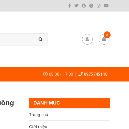
0
08:00 - 17:00
0975745118
uông
DANH MỤC
Trang chủ
Giới thiệu