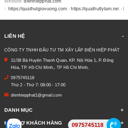
Website:
dienhiepphat.com
-
https://quathutgiovuong.com
-
https://quathutlytam.ne
t -
ht
LIÊN HỆ
CÔNG TY TNHH ĐẦU TƯ TM XÂY LẮP ĐIỆN HIỆP PHÁT
11/38 Bà Huyện Thanh Quan, KP. Nội Hóa 1, P. Đông
Hòa, TP. Hồ Chí Minh., TP Hồ Chí Minh,
0975745118
Thứ 2 - Thứ 7: 08:00 - 17:00
dienhiepphat1@gmail.com
DANH MỤC
HỖ TRỢ KHÁCH HÀNG
0975745118