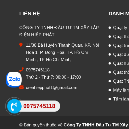
LIÊN HỆ
DANH 
CÔNG TY TNHH ĐẦU TƯ TM XÂY LẮP
Quạt ly
ĐIỆN HIỆP PHÁT
Quạt th
11/38 Bà Huyện Thanh Quan, KP. Nội
Quạt tr
Hóa 1, P. Đông Hòa, TP. Hồ Chí
Quạt đư
Minh., TP Hồ Chí Minh,
Quạt hú
0975745118
Quạt thô
Thứ 2 - Thứ 7: 08:00 - 17:00
Quạt Tr
dienhiepphat1@gmail.com
Máy là
Tấm là
0975745118
© Bản quyền thuộc về
Công Ty TNHH Đầu Tư TM Xây 