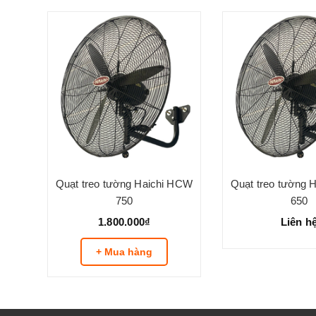
 HW
Quạt treo tường Haichi HCW
Quạt treo tường 
750
650
1.800.000₫
Liên h
+ Mua hàng