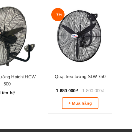
- 7%
Quạt treo tường SLW 750
 tường Haichi HCW
500
1.680.000₫
1.800.000₫
Liên hệ
+ Mua hàng