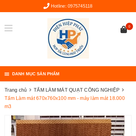
Hotline:
0975745118
0
DANH MỤC SẢN PHẨM
Trang chủ
TẤM LÀM MÁT QUẠT CÔNG NGHIỆP
Tấm Làm mát 670x760x100 mm - máy làm mát 18.000
m3