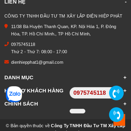
LIÊN HỆ
CÔNG TY TNHH ĐẦU TƯ TM XÂY LẮP ĐIỆN HIỆP PHÁT
11/38 Bà Huyện Thanh Quan, KP. Nội Hóa 1, P. Đông
Hòa, TP. Hồ Chí Minh., TP Hồ Chí Minh,
0975745118
Thứ 2 - Thứ 7: 08:00 - 17:00
dienhiepphat1@gmail.com
DANH MỤC
HỖ TRỢ KHÁCH HÀNG
0975745118
CHÍNH SÁCH
© Bản quyền thuộc về
Công Ty TNHH Đầu Tư TM Xây Lắp