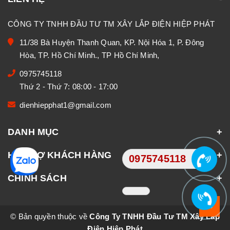
CÔNG TY TNHH ĐẦU TƯ TM XÂY LẮP ĐIỆN HIỆP PHÁT
11/38 Bà Huyện Thanh Quan, KP. Nội Hóa 1, P. Đông
Hòa, TP. Hồ Chí Minh., TP Hồ Chí Minh,
0975745118
Thứ 2 - Thứ 7: 08:00 - 17:00
dienhiepphat1@gmail.com
DANH MỤC
HỖ TRỢ KHÁCH HÀNG
0975745118
CHÍNH SÁCH
© Bản quyền thuộc về
Công Ty TNHH Đầu Tư TM Xây Lắp
Điện Hiệp Phát