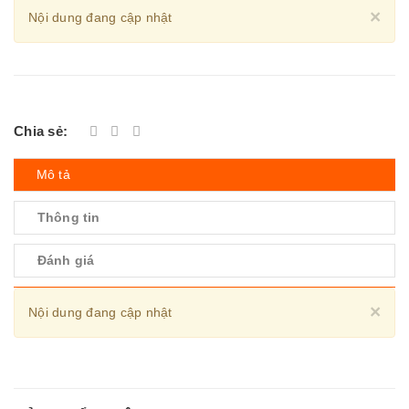
Cl
×
Nội dung đang cập nhật
Chia sẻ:
Mô tả
Thông tin
Đánh giá
Cl
×
Nội dung đang cập nhật