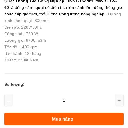
Quạt Thông Gió Công Nghiệp Tròn Superlite Max SLCV-
60
là dòng cánh quạt có diện tích lớn cánh lớn, dùng thông gió
hoặc cấp gió tươi, thổi luồng trong trong nông nghiệp...
Đường
kính cánh quạt: 600 mm
Điện áp: 220V/50Hz
Công suất: 720 W
Lượng gió: 8700 m3/h
Tốc độ: 1400 rpm
Bảo hành: 12 tháng
Xuất xứ: Việt Nam
Số lượng:
-
+
Mua hàng