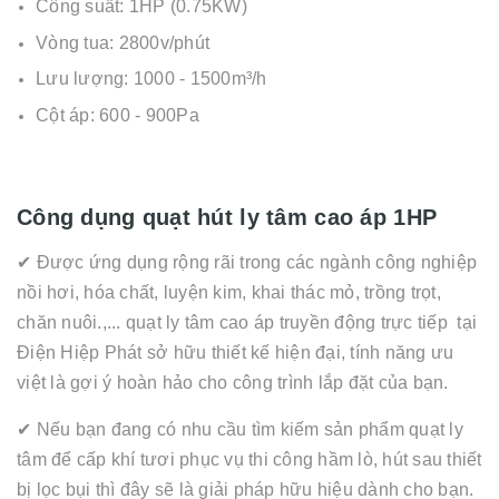
Công suất: 1HP (0.75KW)
Vòng tua: 2800v/phút
Lưu lượng: 1000 - 1500m³/h
Cột áp: 600 - 900Pa
Công dụng quạt hút ly tâm cao áp 1HP
✔ Được ứng dụng rộng rãi trong các ngành công nghiệp
nồi hơi, hóa chất, luyện kim, khai thác mỏ, trồng trọt,
chăn nuôi.,... quạt ly tâm cao áp truyền động trực tiếp tại
Điện Hiệp Phát sở hữu thiết kế hiện đại, tính năng ưu
việt là gợi ý hoàn hảo cho công trình lắp đặt của bạn.
✔ Nếu bạn đang có nhu cầu tìm kiếm sản phẩm quạt ly
tâm để cấp khí tươi phục vụ thi công hầm lò, hút sau thiết
bị lọc bụi thì đây sẽ là giải pháp hữu hiệu dành cho bạn.