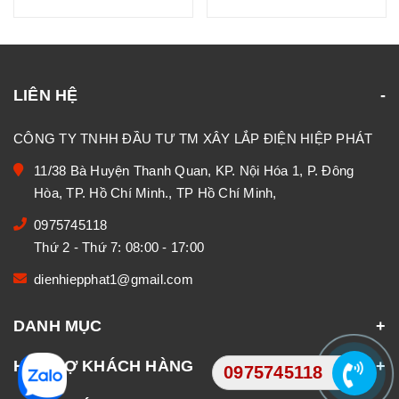
LIÊN HỆ
CÔNG TY TNHH ĐẦU TƯ TM XÂY LẮP ĐIỆN HIỆP PHÁT
11/38 Bà Huyện Thanh Quan, KP. Nội Hóa 1, P. Đông
Hòa, TP. Hồ Chí Minh., TP Hồ Chí Minh,
0975745118
Thứ 2 - Thứ 7: 08:00 - 17:00
dienhiepphat1@gmail.com
DANH MỤC
HỖ TRỢ KHÁCH HÀNG
0975745118