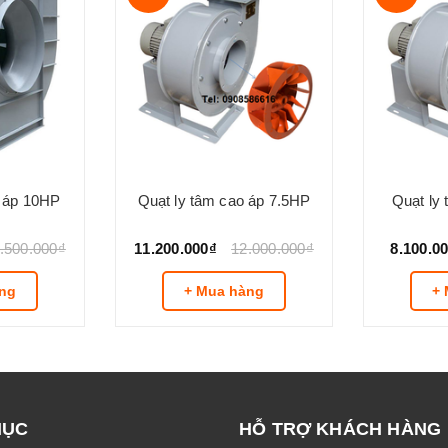
o áp 10HP
Quạt ly tâm cao áp 7.5HP
Quạt ly
.500.000₫
11.200.000₫
12.000.000₫
8.100.0
ng
+ Mua hàng
+ 
MỤC
HỖ TRỢ KHÁCH HÀNG