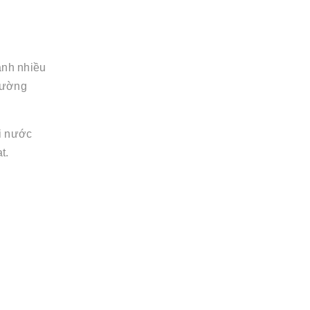
ánh nhiều
thường
ới nước
t.