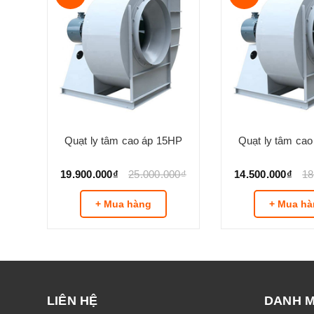
HP
Quạt ly tâm cao áp 15HP
Quạt ly tâm ca
00₫
19.900.000₫
25.000.000₫
14.500.000₫
18
+ Mua hàng
+ Mua hà
LIÊN HỆ
DANH 