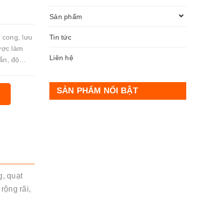
Sản phẩm
Tin tức
 cong, lưu
ược làm
Liên hệ
ắn, độ...
SẢN PHẨM NỔI BẬT
g, quạt
rộng rãi,