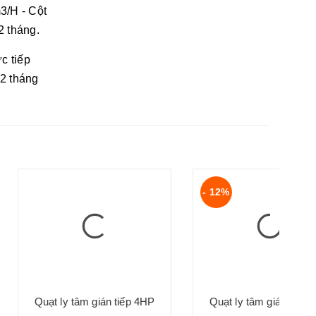
3/H - Cột
 tháng.
c tiếp
12 tháng
- 12%