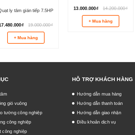
tiếp 7.5HP
Quạt ly tâm gián tiếp 5HP
Quạt ly 
.000.000₫
13.000.000₫
14.200.000₫
ng
+ Mua hàng
MỤC
HỖ TRỢ KHÁCH HÀNG
 tâm
Hướng dẫn mua hàng
ông gió vuông
Hướng dẫn thanh toán
eo tường công nghiệp
Hướng dẫn giao nhận
́ng công nghiệp
Điều khoản dịch vụ
t công nghiệp