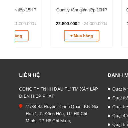
5HP
Quạt ly tâm gián tiếp 10HP
Quạt ly tâm gián 
00₫
22.800.000₫
24.000.000₫
17.480.000₫
19
+ Mua hàng
+ Mua hà
LIÊN HỆ
DANH 
CÔNG TY TNHH ĐẦU TƯ TM XÂY LẮP
Quạt ly
ĐIỆN HIỆP PHÁT
Quạt th
11/38 Bà Huyện Thanh Quan, KP. Nội
Quạt tr
Hóa 1, P. Đông Hòa, TP. Hồ Chí
Quạt đư
Minh., TP Hồ Chí Minh,
Quạt hú