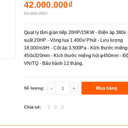
42.000.000₫
54.000.000₫
Quạt ly tâm gián tiếp 20HP/15KW - Điện áp 380v
suất 20HP - Vòng tua 1.400v/ Phút - Lưu lượng
18.000m3/H - Cột áp 3.500Pa - Kích thước miệng 
450x320mm - Kích thước miệng hút φ450mm - Đ
VN/TQ - Bảo hành 12 tháng.
-
+
Mua hàng
Số lượng:
Chia sẻ: