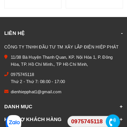
LIÊN HỆ
CÔNG TY TNHH ĐẦU TƯ TM XÂY LẮP ĐIỆN HIỆP PHÁT
11/38 Bà Huyện Thanh Quan, KP. Nội Hóa 1, P. Đông
Hòa, TP. Hồ Chí Minh., TP Hồ Chí Minh,
0975745118
Thứ 2 - Thứ 7: 08:00 - 17:00
dienhiepphat1@gmail.com
DANH MỤC
HỖ TRỢ KHÁCH HÀNG
0975745118