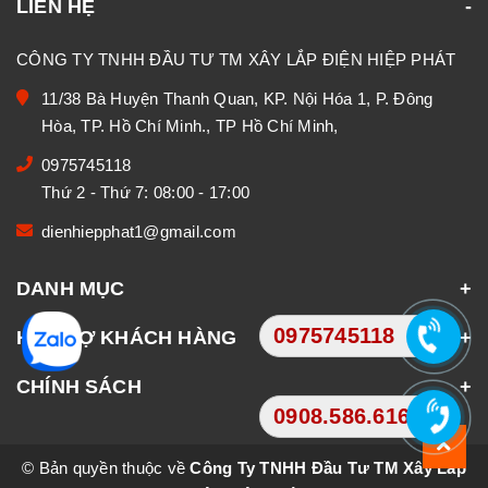
LIÊN HỆ
CÔNG TY TNHH ĐẦU TƯ TM XÂY LẮP ĐIỆN HIỆP PHÁT
11/38 Bà Huyện Thanh Quan, KP. Nội Hóa 1, P. Đông
Hòa, TP. Hồ Chí Minh., TP Hồ Chí Minh,
0975745118
Thứ 2 - Thứ 7: 08:00 - 17:00
dienhiepphat1@gmail.com
DANH MỤC
0975745118
HỖ TRỢ KHÁCH HÀNG
CHÍNH SÁCH
0908.586.616
© Bản quyền thuộc về
Công Ty TNHH Đầu Tư TM Xây Lắp