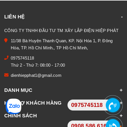
LIÊN HỆ
CÔNG TY TNHH ĐẦU TƯ TM XÂY LẮP ĐIỆN HIỆP PHÁT
11/38 Bà Huyện Thanh Quan, KP. Nội Hóa 1, P. Đông
Hòa, TP. Hồ Chí Minh., TP Hồ Chí Minh,
0975745118
Thứ 2 - Thứ 7: 08:00 - 17:00
dienhiepphat1@gmail.com
DANH MỤC
HỖ TRỢ KHÁCH HÀNG
0975745118
CHÍNH SÁCH
0908.586.616