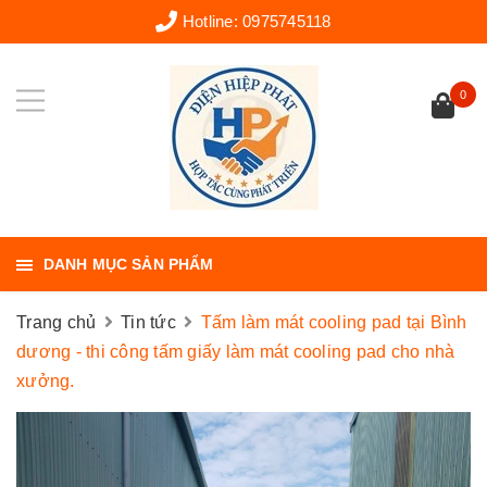
Hotline:
0975745118
0
DANH MỤC SẢN PHẨM
Trang chủ
Tin tức
Tấm làm mát cooling pad tại Bình
dương - thi công tấm giấy làm mát cooling pad cho nhà
xưởng.