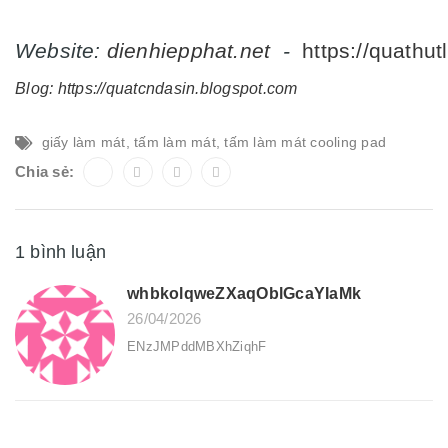
Website:
dienhiepphat.
net
-
https://quathut
Blog:
https://quatcndasin.blogspot.com
giấy làm mát
,
tấm làm mát
,
tấm làm mát cooling pad
Chia sẻ:
1 bình luận
whbkolqweZXaqOblGcaYIaMk
26/04/2026
ENzJMPddMBXhZiqhF