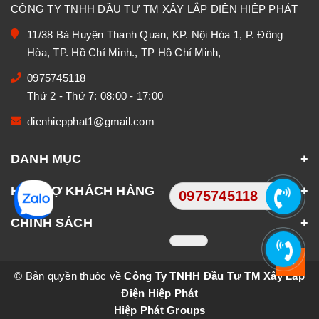
CÔNG TY TNHH ĐẦU TƯ TM XÂY LẮP ĐIỆN HIỆP PHÁT
11/38 Bà Huyện Thanh Quan, KP. Nội Hóa 1, P. Đông
Hòa, TP. Hồ Chí Minh., TP Hồ Chí Minh,
0975745118
Thứ 2 - Thứ 7: 08:00 - 17:00
dienhiepphat1@gmail.com
DANH MỤC
HỖ TRỢ KHÁCH HÀNG
0975745118
CHÍNH SÁCH
© Bản quyền thuộc về
Công Ty TNHH Đầu Tư TM Xây Lắp
Điện Hiệp Phát
Hiệp Phát Groups