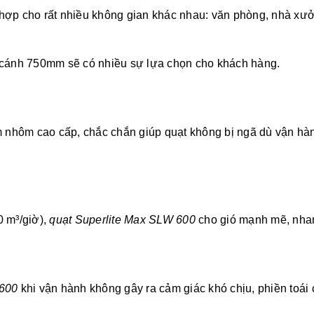
ợp cho rất nhiều không gian khác nhau: văn phòng, nhà xư
cánh 750mm sẽ có nhiều sự lựa chọn cho khách hàng.
 nhôm cao cấp, chắc chắn giúp quạt không bị ngã dù vận h
0 m³/giờ),
quạt Superlite Max SLW 600
cho gió mạnh mẽ, nha
 600
khi vận hành không gây ra cảm giác khó chịu, phiền toái