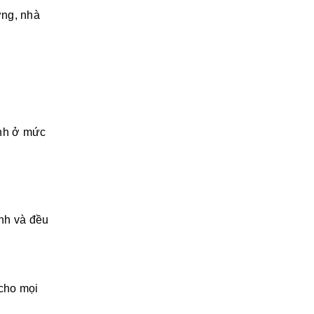
ởng, nhà
ành ở mức
nh và đều
 cho mọi