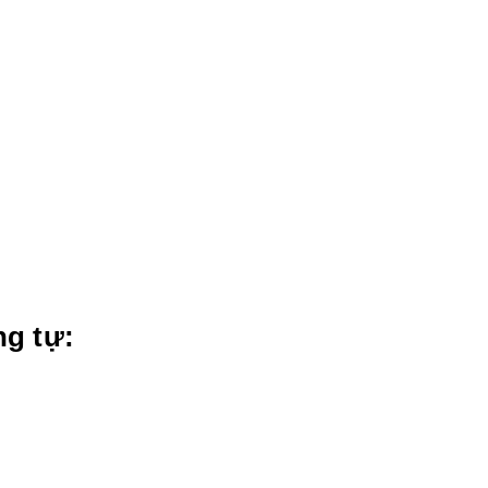
g tự: