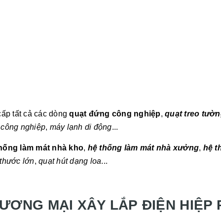
ấp tất cả các dòng
quạt đứng công nghiệp
,
quạt treo tườ
 công nghiệp
,
máy lạnh di động
...
hống làm mát nhà kho
,
hệ thống làm mát nhà xưởng
,
hệ t
 thước lớn
,
quạt hút dạng loa
...
ƯƠNG MẠI XÂY LẮP ĐIỆN HIỆP