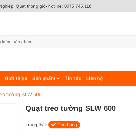
ghiệp, Quạt thông gió- hotline: 0975.745.118
ủ
Giới thiệu
Sản phẩm
Tin tức
Liên hệ
reo tường SLW 600
Quạt treo tường SLW 600
Trạng thái:
Còn hàng