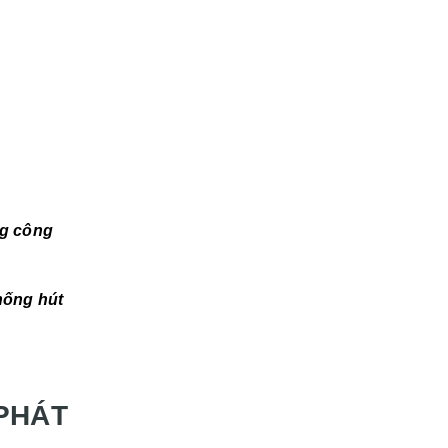
ng công
hống hút
 PHÁT