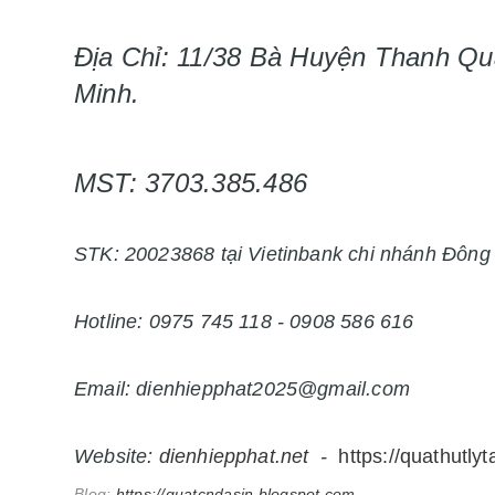
Địa Chỉ: 11/38 Bà Huyện Thanh Qu
Minh.
MST: 3703.385.486
STK: 20023868 tại Vietinbank chi nhánh Đôn
Hotline: 0975 745 118 - 0908 586 616
Email: dienhiepphat2025@gmail.com
Website:
dienhiepphat.
net
-
https://quathutly
Blog:
https://quatcndasin.blogspot.com